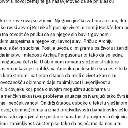
 život u novoj zemlji te ga nasavjetovao da se pri ulasku
o se zove ovaj se zbunio. Njegovo jidiško zaboravio sam, Ikh
 ruski Jevrej Reznikoff počinje živjeti u zemlji Rockfellera 
 otvorit će priliku da se njegov sin bavi trgovinom i
m uspjesima a njegov književnoj slavi. Priču o Archiju
u s četiri sudbine. Poslije uvoda o imigrantu pa životu i ženid
 djetinjstvu i mladosti Archija Fergusona i to tako da se jedna
 omogućava četvrta. U obimnom romanu složene strukture
danjem prikazuje i približava Ameriku pedesetih i šezdesetih da
arakterom i natjerao čitaoca da misli o životu kao nizu
povezanošću obimnom daje zanimljivost i uvjerljivost a
ući o čovjeku koji priča o svojim mogućim sudbinama u
 američkih iskustava problema situacija ostvarujući tako čvrst
je i neočekivanost. On drži čitaoca duboko u tekstu vještinom
 ovog obimnog romana iznad predvidljivosti i banalnosti vješt
ost ali uvjerljivost ne postane banalnost provjerenih činjenic
azinu i zanimljivost. Auster piše tako da osjećamo da nas u tu