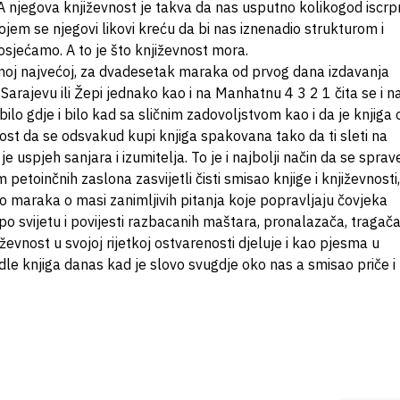
 A njegova književnost je takva da nas usputno kolikogod iscrp
ojem se njegovi likovi kreću da bi nas iznenadio strukturom i
 osjećamo. A to je što književnost mora.
noj najvećoj, za dvadesetak maraka od prvog dana izdavanja
arajevu ili Žepi jednako kao i na Manhatnu 4 3 2 1 čita se i n
 gdje i bilo kad sa sličnim zadovoljstvom kao i da je knjiga 
st da se odsvakud kupi knjiga spakovana tako da ti sleti na
je uspjeh sanjara i izumitelja. To je i najbolji način da se sprav
oinčnih zaslona zasvijetli čisti smisao knjige i književnosti,
iko maraka o masi zanimljivih pitanja koje popravljaju čovjeka
 po svijetu i povijesti razbacanih maštara, pronalazača, tragača
evnost u svojoj rijetkoj ostvarenosti djeluje i kao pjesma u
dle knjiga danas kad je slovo svugdje oko nas a smisao priče i