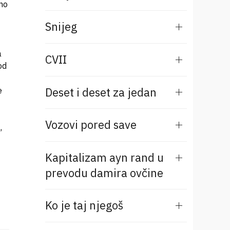
no
Snijeg
a
CVII
od
Deset i deset za jedan
e
Vozovi pored save
,
Kapitalizam ayn rand u
prevodu damira ovčine
Ko je taj njegoš