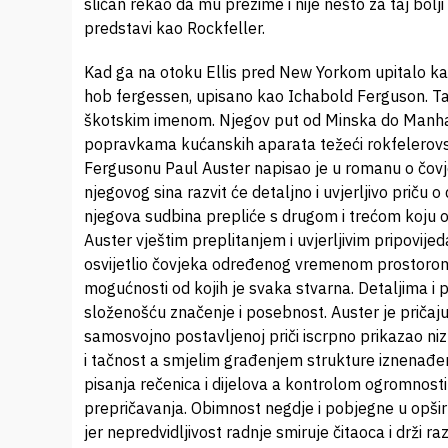
sličan rekao da mu prezime i nije nešto za taj bolji
predstavi kao Rockfeller.
Kad ga na otoku Ellis pred New Yorkom upitalo kak
hob fergessen, upisano kao Ichabold Ferguson. Tako
škotskim imenom. Njegov put od Minska do Manhatna
popravkama kućanskih aparata težeći rokfelerovski
Fergusonu Paul Auster napisao je u romanu o čovjek
njegovog sina razvit će detaljno i uvjerljivo priču o
njegova sudbina prepliće s drugom i trećom koju
Auster vještim preplitanjem i uvjerljivim pripovije
osvijetlio čovjeka određenog vremenom prostorom k
mogućnosti od kojih je svaka stvarna. Detaljima i 
složenošću značenje i posebnost. Auster je pričaj
samosvojno postavljenoj priči iscrpno prikazao niz
i tačnost a smjelim građenjem strukture iznenađen
pisanja rečenica i dijelova a kontrolom ogromnosti
prepričavanja. Obimnost negdje i pobjegne u opširn
jer nepredvidljivost radnje smiruje čitaoca i drži r