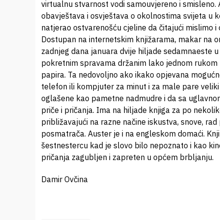
virtualnu stvarnost vodi samouvjereno i smisleno.
obavještava i osvještava o okolnostima svijeta u k
natjerao ostvarenošću cjeline da čitajući mislimo i
Dostupan na internetskim knjižarama, makar na o
zadnjeg dana januara dvije hiljade sedamnaeste u S
pokretnim spravama držanim lako jednom rukom bilo
papira. Ta nedovoljno ako ikako opjevana mogućno
telefon ili kompjuter za minut i za male pare veliki 
oglašene kao pametne nadmudre i da sa uglavnom pet
priče i pričanja. Ima na hiljade knjiga za po nekol
približavajući na razne načine iskustva, snove, rad
posmatrača. Auster je i na engleskom domaći. Knjiž
šestnestercu kad je slovo bilo nepoznato i kao kin
pričanja zagubljen i zapreten u općem brbljanju.
Damir Ovčina