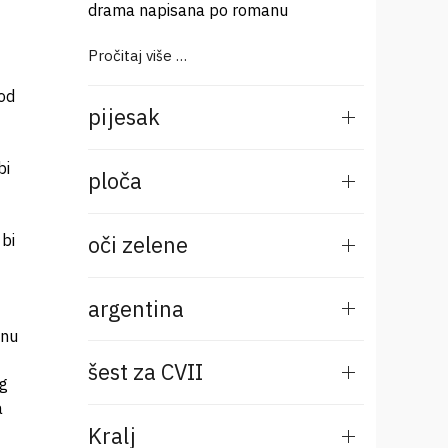
drama napisana po romanu
Pročitaj više …
pod
pijesak
bi
ploča
oči zelene
 bi
argentina
inu
šest za CVII
og
a
Kralj