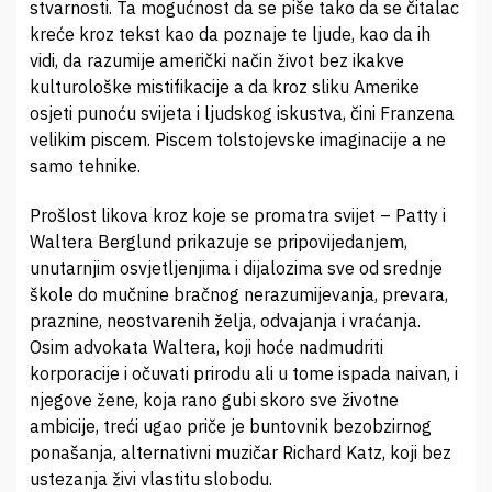
stvarnosti. Ta mogućnost da se piše tako da se čitalac
kreće kroz tekst kao da poznaje te ljude, kao da ih
vidi, da razumije američki način život bez ikakve
kulturološke mistifikacije a da kroz sliku Amerike
osjeti punoću svijeta i ljudskog iskustva, čini Franzena
velikim piscem. Piscem tolstojevske imaginacije a ne
samo tehnike.
Prošlost likova kroz koje se promatra svijet – Patty i
Waltera Berglund prikazuje se pripovijedanjem,
unutarnjim osvjetljenjima i dijalozima sve od srednje
škole do mučnine bračnog nerazumijevanja, prevara,
praznine, neostvarenih želja, odvajanja i vraćanja.
Osim advokata Waltera, koji hoće nadmudriti
korporacije i očuvati prirodu ali u tome ispada naivan, i
njegove žene, koja rano gubi skoro sve životne
ambicije, treći ugao priče je buntovnik bezobzirnog
ponašanja, alternativni muzičar Richard Katz, koji bez
ustezanja živi vlastitu slobodu.