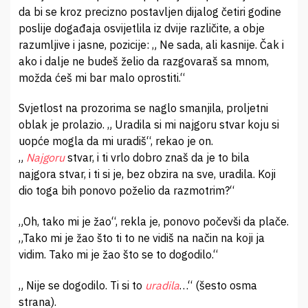
da bi se kroz precizno postavljen dijalog četiri godine
poslije događaja osvijetlila iz dvije različite, a obje
razumljive i jasne, pozicije: „ Ne sada, ali kasnije. Čak i
ako i dalje ne budeš želio da razgovaraš sa mnom,
možda ćeš mi bar malo oprostiti.“
Svjetlost na prozorima se naglo smanjila, proljetni
oblak je prolazio. „ Uradila si mi najgoru stvar koju si
uopće mogla da mi uradiš“, rekao je on.
„
Najgoru
stvar, i ti vrlo dobro znaš da je to bila
najgora stvar, i ti si je, bez obzira na sve, uradila. Koji
dio toga bih ponovo poželio da razmotrim?“
„Oh, tako mi je žao“, rekla je, ponovo počevši da plače.
„Tako mi je žao što ti to ne vidiš na način na koji ja
vidim. Tako mi je žao što se to dogodilo.“
„ Nije se dogodilo. Ti si to
uradila
…“ (šesto osma
strana).