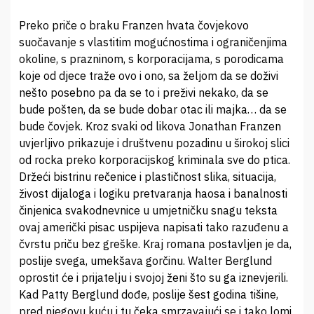
Preko priče o braku Franzen hvata čovjekovo
suočavanje s vlastitim mogućnostima i ograničenjima
okoline, s prazninom, s korporacijama, s porodicama
koje od djece traže ovo i ono, sa željom da se doživi
nešto posebno pa da se to i preživi nekako, da se
bude pošten, da se bude dobar otac ili majka… da se
bude čovjek. Kroz svaki od likova Jonathan Franzen
uvjerljivo prikazuje i društvenu pozadinu u širokoj slici
od rocka preko korporacijskog kriminala sve do ptica.
Držeći bistrinu rečenice i plastičnost slika, situacija,
živost dijaloga i logiku pretvaranja haosa i banalnosti
činjenica svakodnevnice u umjetničku snagu teksta
ovaj američki pisac uspijeva napisati tako razuđenu a
čvrstu priču bez greške. Kraj romana postavljen je da,
poslije svega, umekšava gorčinu. Walter Berglund
oprostit će i prijatelju i svojoj ženi što su ga iznevjerili.
Kad Patty Berglund dođe, poslije šest godina tišine,
pred njegovu kuću i tu čeka smrzavajući se i tako lomi