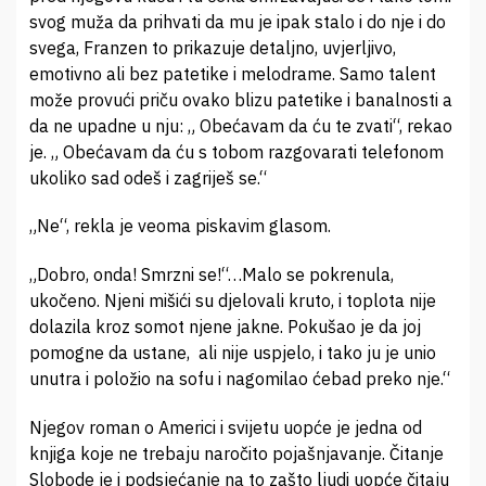
svog muža da prihvati da mu je ipak stalo i do nje i do
svega, Franzen to prikazuje detaljno, uvjerljivo,
emotivno ali bez patetike i melodrame. Samo talent
može provući priču ovako blizu patetike i banalnosti a
da ne upadne u nju: „ Obećavam da ću te zvati“, rekao
je. „ Obećavam da ću s tobom razgovarati telefonom
ukoliko sad odeš i zagriješ se.“
„Ne“, rekla je veoma piskavim glasom.
„Dobro, onda! Smrzni se!“…Malo se pokrenula,
ukočeno. Njeni mišići su djelovali kruto, i toplota nije
dolazila kroz somot njene jakne. Pokušao je da joj
pomogne da ustane, ali nije uspjelo, i tako ju je unio
unutra i položio na sofu i nagomilao ćebad preko nje.“
Njegov roman o Americi i svijetu uopće je jedna od
knjiga koje ne trebaju naročito pojašnjavanje. Čitanje
Slobode je i podsjećanje na to zašto ljudi uopće čitaju