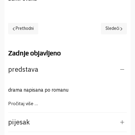
Prethodni članak: Vijest zauvijek
Sledeći članak: 
Prethodni
Sledeći
Zadnje objavljeno
predstava
drama napisana po romanu
Pročitaj više …
pijesak