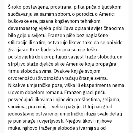
Široko postavljena, prostrana, pitka priča o ljudskom
suočavanju sa samim sobom, o porodici, o Americi
bušovske ere, pisana književnom tehnikom
devetnaestog vijeka približava opisani svijet čitaocima
bilo gdje u svijetu. Franzen piše bez naglašene
stilizacije ili satire, ostvaruje likove tako da se oni vide
živi i jasni. Kroz ljude s kojima se nije teško
poistovijetiti dok propitujući savjest traže slobodu, on
strpljivo slaže djeliće slike Amerike koja propagira
firmu sloboda svima. Ovakve knjige svojom
otvorenošću i životnošću vraćaju čitanje svima.
Nikakve umjetničke poze, viška ili eksperimenta nema
u ovom debelom romanu. Franzen gradi priču
posvećujući likovima i njihovim prošlostima, željama,
snovima, praznini, … veliku pažnju. U toj naizgled
jednostavno ostvarenoj umjetničkoj iluziji svaki detalj
je pun snage i uvjerljivosti. Njegovi likovi i njihove
muke, njihovo traženje slobode stvarniji su od