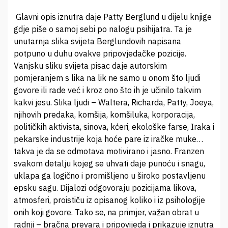
Glavni opis iznutra daje Patty Berglund u dijelu knjige
gdje piše o samoj sebi po nalogu psihijatra. Ta je
unutarnja slika svijeta Berglundovih napisana
potpuno u duhu ovakve pripovjedačke pozicije.
Vanjsku sliku svijeta pisac daje autorskim
pomjeranjem s lika na lik ne samo u onom što ljudi
govore ili rade već i kroz ono što ih je učinilo takvim
kakvi jesu. Slika ljudi – Waltera, Richarda, Patty, Joeya,
njihovih predaka, komšija, komšiluka, korporacija,
političkih aktivista, sinova, kćeri, ekološke farse, Iraka i
pekarske industrije koja hoće pare iz iračke muke…
takva je da se odmotava motivirano i jasno. Franzen
svakom detalju kojeg se uhvati daje punoću i snagu,
uklapa ga logično i promišljeno u široko postavljenu
epsku sagu. Dijalozi odgovoraju pozicijama likova,
atmosferi, proističu iz opisanog koliko i iz psihologije
onih koji govore. Tako se, na primjer, važan obrat u
radnji – bračna prevara i pripovijeda i prikazuje iznutra