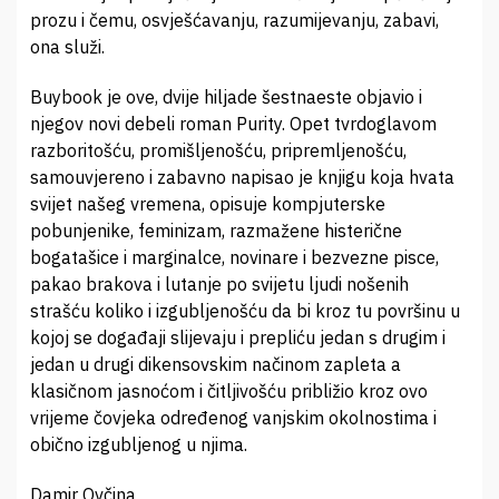
prozu i čemu, osvješćavanju, razumijevanju, zabavi,
ona služi.
Buybook je ove, dvije hiljade šestnaeste objavio i
njegov novi debeli roman Purity. Opet tvrdoglavom
razboritošću, promišljenošću, pripremljenošću,
samouvjereno i zabavno napisao je knjigu koja hvata
svijet našeg vremena, opisuje kompjuterske
pobunjenike, feminizam, razmažene histerične
bogatašice i marginalce, novinare i bezvezne pisce,
pakao brakova i lutanje po svijetu ljudi nošenih
strašću koliko i izgubljenošću da bi kroz tu površinu u
kojoj se događaji slijevaju i prepliću jedan s drugim i
jedan u drugi dikensovskim načinom zapleta a
klasičnom jasnoćom i čitljivošću približio kroz ovo
vrijeme čovjeka određenog vanjskim okolnostima i
obično izgubljenog u njima.
Damir Ovčina