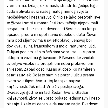
vremenima. Izdaje, okrutnosti, strasti, tragedije, tuge,
čuda isplivala su iz našeg malog mirnog svijeta
neočekivano i nezamislivo. Činilo se lako pretvoriti sve
te živote i smrti u roman. Isti krov tačnije njegov mali
nespaljeni dio iz marta devedeset šeste, dana kraja
opsade, prodro mi opet ravno duboko u dušu. Čuvari
mira pod šljemovima u svijetloplavoj uenovoj boji
dovikivali su na francuskom u mojoj rasturenoj ulici.
Talijani pod smiješnim šeširima vozali se u krupnim
oklopnim vozilima grbavicom. Efšesnestke zvučale
uvjerljivo visoko na proljetnom nebu prekrivenom
snijegom. Zapad došo. Kasno al došo. Ko namjeren
ostat zauvijek. Odšeto sam niz praznu ulicu prema
svom svijetlijem životu i toj lakoj za napisat
književnosti. Još mlad. Vrlo živ poslije svega.
Dvaesdvije godine mi tad. Žedan života. Gladan
književnosti. Život se ubrzo pokazo jednostavniji nego
pisanje. Uzelo mi decenije da nađem način. Dvadeset