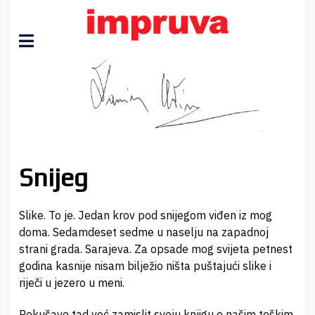
Snijeg
Slike. To je. Jedan krov pod snijegom viđen iz mog
doma. Sedamdeset sedme u naselju na zapadnoj
strani grada. Sarajeva. Za opsade mog svijeta petnest
godina kasnije nisam bilježio ništa puštajući slike i
riječi u jezero u meni.
Pokušavo tad već zamislit svoju knjigu o našim teškim