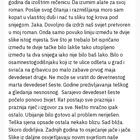
godina da izoštrim rečenicu. Da izumim alate za svoj
roman. Poslije svog čitanja i razmišljanja moro sam
kopat u vlastitoj duši i nać tu sliku tog krova pod
snijegom. Jaka. Dovoljno da izdrži naš svijet pretvoren
u moj roman. Onda samo povuko liniju između te dvije
slike istog mjesta. Sve što je trebalo bit ispričano
između te dvije tačke bilo lakše tako utopljeno
između ta dva snijega iako nije bilo baš lako. Bilo o
osamnestogodišnjaku koji iz te ulice odšeta u grad i
svraća na grbavicu po malo zabave prvog maja
devedeset druge. Ne može se vratit do devetnestog
marta devedeset šeste. Godine preživljavanja teškog
a gledanja nesnosnog. Sarajevo devedeset šeste
počelo ponovo živjet. Rat postajo sve praznija i
praznija riječ i izgovor za sve. Nešto mračno ipak
ostalo. Ubijanje bilo gotovo al problem neriješen.
Teška sjena opsade ostala nekako blizu. Sad bliža.
Skoro dodirljiva. Zadnjih godina to osjećanje jače i jače.
Slike iz daljine osvjetljavaju novim svjetlom naše