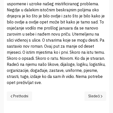
uspomene i uzroke našeg mistificiranog problema.
Negdje u dalekim istočnim beskrajnim poljima oko
dnjepra je ko što je bilo ovdje i zato što je bilo kako je
bilo ovdje a ovdje opet može bit kako je tamo sad. To
osjećanje vodilo me prošlog januara da se nanovo
zarovim u sebe i nađem novu priču. Utemeljenu na
slici viđenoj s ulice. O stvarima koje se mogu desiti. Pa
sastavio nov roman. Ovaj put za manje od deset
mjeseci. O istim mjestima ko i prvi. Skoro na istu temu.
Skoro o opsadi. Skoro o ratu. Novom. Ko da je stvaran.
Radeći na njemu našo likove, dijaloge, logiku, logistiku,
organizacije, događaje, zastave, uniforme, pjesme,
strasti, tuge, izdaje ko da sam ih vidio. Nema potrebe
opet preživljat sve.
Prethodni članak: Kralj
Sledeći članak:
Prethodni
Sledeći