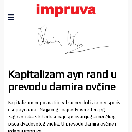
Kapitalizam ayn rand u
prevodu damira ovčine
Kapitalizam nepoznati ideal su neodoljivi a neosporivi
eseji ayn rand. Najjačeg i najnedvosmislenijeg
zagovornika slobode a najosporivanijeg američkog
pisca dvadesetog vijeka. U prevodu damira ovčine i
izdanju impruve.