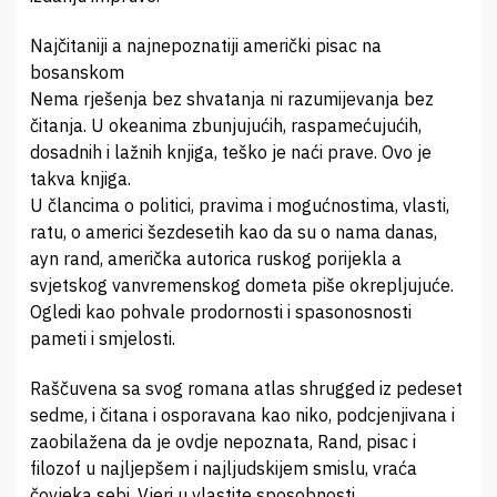
Najčitaniji a najnepoznatiji američki pisac na
bosanskom
Nema rješenja bez shvatanja ni razumijevanja bez
čitanja. U okeanima zbunjujućih, raspamećujućih,
dosadnih i lažnih knjiga, teško je naći prave. Ovo je
takva knjiga.
U člancima o politici, pravima i mogućnostima, vlasti,
ratu, o americi šezdesetih kao da su o nama danas,
ayn rand, američka autorica ruskog porijekla a
svjetskog vanvremenskog dometa piše okrepljujuće.
Ogledi kao pohvale prodornosti i spasonosnosti
pameti i smjelosti.
Raščuvena sa svog romana atlas shrugged iz pedeset
sedme, i čitana i osporavana kao niko, podcjenjivana i
zaobilažena da je ovdje nepoznata, Rand, pisac i
filozof u najljepšem i najljudskijem smislu, vraća
čovjeka sebi. Vjeri u vlastite sposobnosti.