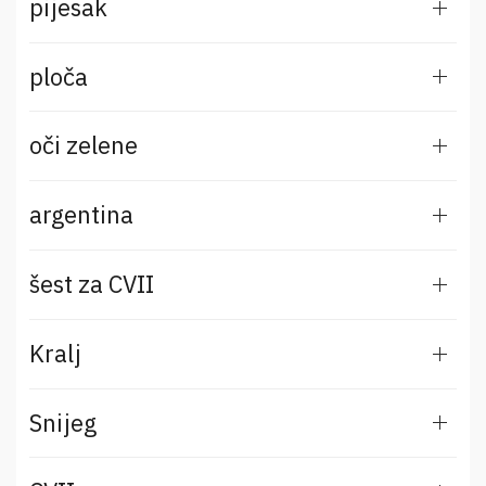
pijesak
ploča
oči zelene
argentina
šest za CVII
Kralj
Snijeg