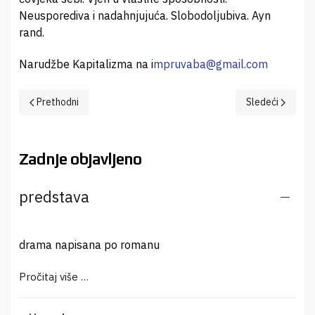
Neusporediva i nadahnjujuća. Slobodoljubiva. Ayn
rand.
Narudžbe Kapitalizma na i
mpruvaba@gmail.com
Prethodni članak: Vozovi pored save
Sledeći članak: 
Prethodni
Sledeći
Zadnje objavljeno
predstava
drama napisana po romanu
Pročitaj više …