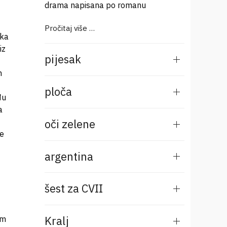
drama napisana po romanu
Pročitaj više …
eka evropska amerika. U njoj i mi još nerođeni i jedan neumrli franz kafka. U sebe okrenut. Po njegovim dnevnicima tog ljeta četrneste zlovoljan dodatno zbog neuspjele vjeridbe. Juna sklopljena jula ra
pijesak
ploča
oči zelene
argentina
šest za CVII
Kralj