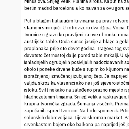
Minus dva. Snijeg velik. Planina široka. Kaput na 
berlin madrid barcelonu a ko naivan za ovu goru 
Put u blagim ljuljajućim krivinama pa prav i otvoren. Ko da njim svak uvijek na more. Borovi po rubovima proplanka stameni smirujući. U retrovizoru dva džipa. Vojna. Dva puha. Antene visoke na krovu. Način vožnje odmjeren. Auti iz tvornice u grazu ko pravljeni za ove obronke romanije. Za sve bosne svijeta. U staklu u odsjaju nejasno jesu li austrijske table. Onda sunce jasnije a blaže a geklase bliže. Austrijska vojska. To mi još jače zamišljenu sliku ovih proplanaka prije sto devet godina. Tragova tog svega u nevidljivom i vidljivom. Suzuki usmjeren ka jeseni hiljadu devetsto četrnestoj dalje pored table mrkalji. U sjeni. Sporije dalje. Hanpijesak. Desno jedva primjetan put između ishladnjelih ogrubjelih posivljelih nadoziđavanih socijalističkih zgrada ustakljenih balkona s desetinama drvarnica okolo i poneke drvene kuće s tupim ko kljunom na krovu dalje ka istoku. Ka skoro zaboravljenoj skrajnutoj ispražnjenoj izmučenoj izubijanoj žepi. Ja naprijed sporije u potrazi za parkingom. Austrijanci svojim putem negdje valjda skroz ka vlasenici ako ne i još sjeveroistočnije. Lijevo pa nazad kratko ka jugu pa lijevo. Dvaipo metra ka istoku. Svift nekako na zaleđeno prazno mjesto ispred sive poširoke ka istoku okrenute nelijepe zgrade s hladnozelenim linijama. Snijeg velik a raskravljen. Plus četri sad. Cesta blatnjava. Pločnik sleđen. Preko puta krupna tvornička zgrada. Šumarija visočnik. Prema njoj čovjek s ruksakom u potrazi za markom. Nekolicina zapričanih ispred tvornice. Na brdu spomenik. Prtina slabo ugažena prema gore. Naprijed ulica ka zapadu. Put solunskih dobrovoljaca. Lijevo skroman market. Paur zelenim slovima s uokvirenim p i duplim v. Desno zgrada s crvenkastom bojom oko balkona pa naprijed još jedna takva s nabijenim balkonima. Lijevo jedna zdravija s plavim linijam. Desno druga bordo na sivu. Hladna. Lijevo dvije u stilu pedesetih. Čovjek na petom spratu. Star. Zagledan. Utopljen ko za šetnju. Do ulice lijepa drvena široka kuća. Na jednoj strani s plavom na drugoj sa zelenom oko ulaznih portala. Dalje lovački dom. Na kontejnerima jkp kraljeva gora. Na jednoj olupanoj ko poodavno a ružno zamišljenoj i nazidanoj višekatnici komad lima zaglavljen preko balkona. Prozori ko mrtvi. Prolaznici rijetki. Ko zatečeni. Elektrobijeljina pjvlasenica kitnjastim slovima na kući. Ispred dačia daster. Naprijed cesta malo nizbrdo a kuće rasute po blagim širokim brdima uokvirenim borovima. Ko pilana sjeverno od puta. Napušteno. Golf ispred štale. Dolje grlat velik pas. Žena s djevojčicom ljubazno da je to na glavnom putu desno. Narandžasta zgrada a ispred nje sat. Ja nazad. U školskoj ulici. Do tamo vedro s uosjećavanjem u vraćanje iz škole ovom istom ulicom. Ko da je bilo. Ko da sam bio. Kao da je i ova i sve bosanske ulice nikad viđene a lako prepoznate ko dio mene. Mene na povratku iz prve školske smjene. Na čekanju popodnevnih časova. U vedrini i zapitanosti djetinjstva. U zamišljanju nadolazećeg života. Ispred marketa na glavnoj ona žena s djevojčicom. Osmjehnuta mi ko poznaniku. Jedanest na satu. Kuća narandžasta. Iznad nje policija. Gore škola. Parking pun a neočišćen. Lijepa prizemna zgrada u sredini varoši. Na mjestu. Kao da je mjestašce oko nje i zbog nje. Lijepa drvena vrata. Natpis primjeren. Narodna biblioteka branko čučak. Ja s kucanjem unutra. Visoke svijetle police u predsoblju. Iz sobe desno simpatična gospođa pismenog lica. Ja kao pravdanje svoje ime i prezime. Milada. Ljubazna. Vedra. Naravno na moje pitanje o razgledanju. Lijevo. Nemala soba. Masivna tamna komoda do zida a druga ispod prozora. Na počasnom mjestu sabrana djela branka čučka u tvrdim plavim koricama s lijepim zlatkastim ćiriličnim slovima. Ladice dolje. Stolica u tom stilu. Namještaj kralja aleksandra. Ja uz dozvolu na stolicu. Udobna. Police s brižno poredanim naslovima. Naprijed legat branka brđanina bajovića. Njegov dio na omladinskom programu drugog programa radija sarajevo u mom neprovjerenom sjećanju nekad poslije najave iza dva pod imenom sedmi pečat. Možda dvatri minuta. Sedmi ili dnevni ali pismeno i promišljeno. Ovdje mu izloženi predmeti dokumenti poklonjene knjige. U staklu neka iskaznica iz devedeset treće. Fotografija ime prezime datumi zanimanje. Književnik. Nešto tog izloženog podsjećanje na mladost pa blisko a drugo tuđe. Dobro tuđe. Živ al bolestan u banjaluci. Gospođa da je on enciklopedija. Da je imenovanje biblioteke po