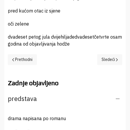
pred kućom otac iz sjene
oči zelene
dvadeset petog jula dvijehiljadedvadesetčetvrte osam
godina od objavljivanja hodže
Prethodni članak: ploča
Sledeći članak:
Prethodni
Sledeći
Zadnje objavljeno
predstava
drama napisana po romanu