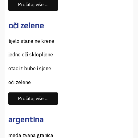
Pročitaj više …
oči zelene
tijelo stane ne krene
jedne oči sklopljene
otac iz bube i sjene
oči zelene
Pročitaj više …
argentina
međa zvana granica