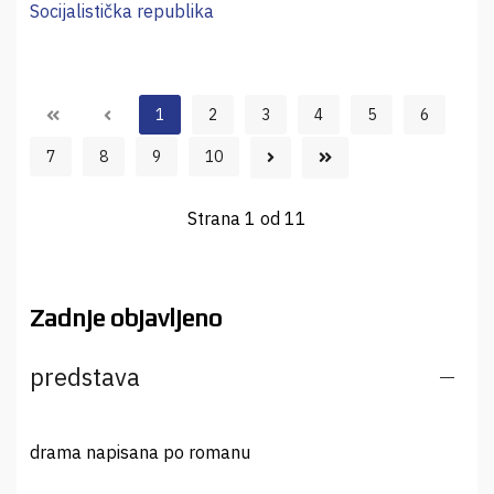
Socijalistička republika
1
2
3
4
5
6
7
8
9
10
Strana 1 od 11
Zadnje objavljeno
predstava
drama napisana po romanu