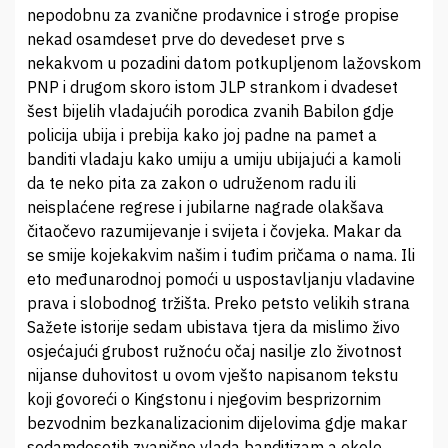
nepodobnu za zvanične prodavnice i stroge propise
nekad osamdeset prve do devedeset prve s
nekakvom u pozadini datom potkupljenom lažovskom
PNP i drugom skoro istom JLP strankom i dvadeset
šest bijelih vladajućih porodica zvanih Babilon gdje
policija ubija i prebija kako joj padne na pamet a
banditi vladaju kako umiju a umiju ubijajući a kamoli
da te neko pita za zakon o udruženom radu ili
neisplaćene regrese i jubilarne nagrade olakšava
čitaočevo razumijevanje i svijeta i čovjeka. Makar da
se smije kojekakvim našim i tuđim pričama o nama. Ili
eto međunarodnoj pomoći u uspostavljanju vladavine
prava i slobodnog tržišta. Preko petsto velikih strana
Sažete istorije sedam ubistava tjera da mislimo živo
osjećajući grubost ružnoću očaj nasilje zlo životnost
nijanse duhovitost u ovom vješto napisanom tekstu
koji govoreći o Kingstonu i njegovim besprizornim
bezvodnim bezkanalizacionim dijelovima gdje makar
sedamdesetih zvanično vlada banditizam a okolo