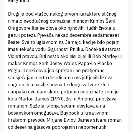
Kingstona.
Drugi je pod vlašću nekog prvom karakteru sličnog
nimalo neodlučnog domaćina imenom Krimos Šerif.
Oni govore šta se zbiva oko njihovih i tuđih života u
getu i poteza Pjevača nekad decembra sedamdeset
šeste. Sve to uglavnom na Jamajci kad je bilo pojam
imati tekuću vodu. Sigurnost. Priliku. Dočekati starost.
Vidjeti pravdu. Biti nešto ako nisi bijel ili Bob Marley ili
makar Krimos Šerif Josey Wales Papa-Lo Plačko
Pegla ili neki dovoljno spretan i ne pretjerano
saosjećajan među desetinama osvjetljenih likova
naguranih u nasilje beznađe drogu zatvore zlo i
naopako ove nam skoro potpuno nepoznate zemlje
koju Marlon James (1970, živi u Americi) približava
romanom Sažeta istorija sedam ubistava a na
bosanskom omogućava Buybook u kreativnom i
hrabrom prevodu Mirjane Evtov. James stvara roman
od desetina glasova pobrojanih i nepomenutih