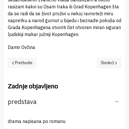
rasizam kakvi su Osam traka ili Grad Kopenhagen šta
da se radi da se život proživi u nekoj ravnoteži miru
napretku a narod gurnut u bijedu i beznađe pokuša od
Grada Kopenhagena stvoriti čist otvoren miran siguran
ljudskiji makar južniji Kopenhagen.
Damir Ovčina
Prethodni članak: Dubina
Sledeći članak: 
Prethodni
Sledeći
Zadnje objavljeno
predstava
drama napisana po romanu