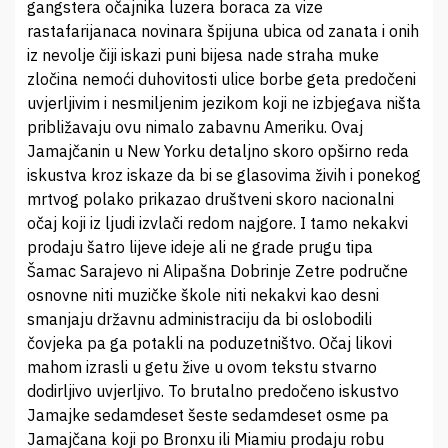
gangstera očajnika luzera boraca za vize
rastafarijanaca novinara špijuna ubica od zanata i onih
iz nevolje čiji iskazi puni bijesa nade straha muke
zločina nemoći duhovitosti ulice borbe geta predočeni
uvjerljivim i nesmiljenim jezikom koji ne izbjegava ništa
približavaju ovu nimalo zabavnu Ameriku. Ovaj
Jamajčanin u New Yorku detaljno skoro opširno reda
iskustva kroz iskaze da bi se glasovima živih i ponekog
mrtvog polako prikazao društveni skoro nacionalni
očaj koji iz ljudi izvlači redom najgore. I tamo nekakvi
prodaju šatro lijeve ideje ali ne grade prugu tipa
Šamac Sarajevo ni Alipašna Dobrinje Zetre područne
osnovne niti muzičke škole niti nekakvi kao desni
smanjaju državnu administraciju da bi oslobodili
čovjeka pa ga potakli na poduzetništvo. Očaj likovi
mahom izrasli u getu žive u ovom tekstu stvarno
dodirljivo uvjerljivo. To brutalno predočeno iskustvo
Jamajke sedamdeset šeste sedamdeset osme pa
Jamajčana koji po Bronxu ili Miamiu prodaju robu