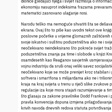
dionice gledajući njega i svijet razmišlja o infor
ekonomiju nasuprot indeksima frazama prevarama n
matematici zasnovano ulaganje nosi.
Narodu teško ma nemoguće shvatiti šta se dešava
ekrana. Ovaj što to piše kao uvodni tekst ove knji
poslovne početke u vrijeme glomaznih zaštićenih r
svoje iskustvo i suštinu poduzetništva ako ne i sv
neočekivano neindeksirano što pokreće svijet traž
poduzetništva znanja pa time i slobode u knjizi Kn
osamdesetih kao Reaganov savjetnik usmjeravajući
vojnu industriju da sruši onaj veliki savez socijalis
neočekivano koje se može prenijet kroz stabilan i 
softvera i smartfona s milijardama ako ne i trilion
kraja na kraj svijeta u trenu u riječi slike zvukove 
regulacije iza koje mora stajati razumijevanje a tim
što glasaju za zakone pravilnike Dodd Frankove i
pravila konvencija dopuna izmjena prilagođavanja 
krivih navoda dnevnih redova statuta potvrđivanj