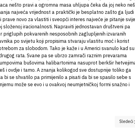
laca nešto pravi a ogromna masa uhljupa čeka da joj neko neš
nanja najveća vrijednost a praktički je besplatno zašto ga ljudi
ave novo za vlastiti i sveopći interes najveće je pitanje svij
j složenoj iracionalnosti. Napraviti jednostavan društveni pa
tpor priglupih pokvarenih nesposobnih zaglupljenih izvaranih
vnika po svijetu koji propisima stvaraju vlastitu moć i korist
otrebom za slobodom. Tako je kaže i u Americi svanulo kad su
je drugog rata. Svane pa se ubrzo zamrači raznim prevarama
rumpovima bušovima halibartonima nasuprot berkšir hetvejima
ćeš i ovdje i tamo. A znanja kolikogod sve dostupnije toliko ga
a bi se shvatilo pa primijenilo a pisati da bi se spasilo sebe s
 njemu može se evo i u ovakvoj neumjetničkoj formi snažno i
Sledeći 
Sledeći