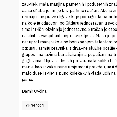
zauvijek. Mala manjina pametnih i poduzetnih zna
da za džaba jer im je kriv pa time i dužan. Ako je z
uzimaju i ne prave države koje pomažu da pametni pr
na koje je odgovor i po Gilderu jednostavan u svojo
time i tržišni okvir nije jednostavno. Strašan je o
nasilnih nevaspitanih neprosvijetljenih. Masa je pra
nasuprot manjini koja se bori znanjem talentom p
otpustili armiju pravnika iz državne službe posli
glupostima lažima banaliziranjima populizmima t
guglovima. I lijevih i desnih prevaranata koliko ho
manje kao i svake istine umjetnosti pravde. Čitati d
malo duše i svijet s puno kojekakvih vladajućih na
jasno.
Damir Ovčina
Prethodni članak: Polja trnja
Prethodni