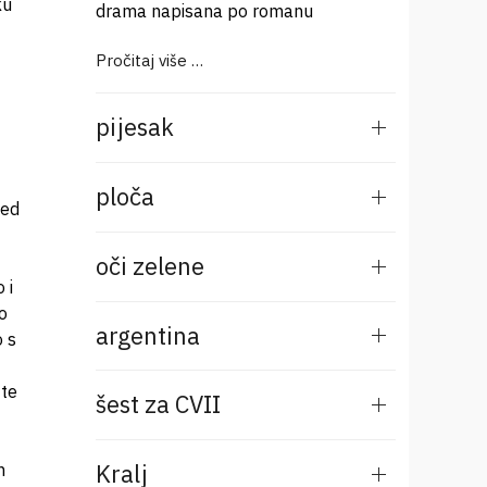
ku
drama napisana po romanu
Pročitaj više …
pijesak
ploča
jed
oči zelene
 i
o
argentina
o s
 te
šest za CVII
Kralj
h