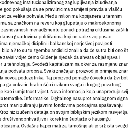
odnevnog institucionaliziranog zaglupljivanja izluđivanja
e god pokušaja da se pravilnicima zamijeni pravda a vlašću
 opet za velike pohvale. Među milionima kopijanera u tamnim
ama sa značkom na reveru koji glupetaju o makroekonomiji
oj zasnovanosti menadžmentu ponudi potražnji ciklusima zaštiti
balansu grantovima političarima koji ne rade svoj posao
 njemačkoj diciplini i balkanskoj nerješivoj povijesti
bilo a što su te zgembe andislići znali a da će sutra biti ono š
 zavisi vidjet ćemo Gilder je rijedak da shvata objašnjava i
tor u tehnologiju. Svodeći kapitalizam na okvir za razmjenu zna
anja podvala propisa. Svaki značajan proizvod je primjena zna
a novca poduzetnika. Taj proizvod pomaže čovjeku da živi bolj
a ga uokvirio hrabrošću i rizikom svoga i drugog privatnog
 kao i umjetnost vijest. Nova informacija koja unapređuje svij
a. Matematike. Informatike. Digitalnog nasuprot analognom signa
rot manipuliranju javnim fondovima poticajima spašavanju
Kroz niz izučenih detalja on svojim biblijskim jezikom rasvjetlj
e društvenoprihvatljive i korektne šupljaže o hausingu
icajima. Ovdašnji hapci mali za tamošnje ali je srž ista svugd