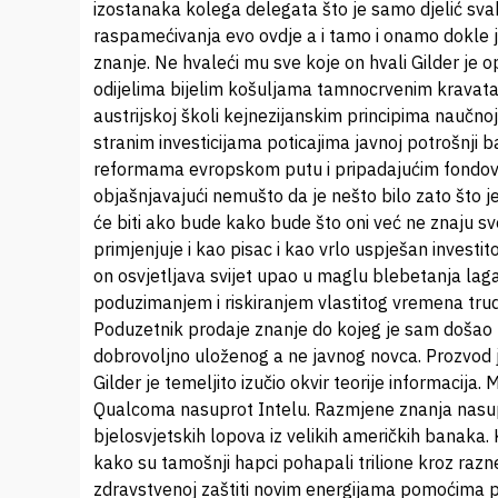
izostanaka kolega delegata što je samo djelić svak
raspamećivanja evo ovdje a i tamo i onamo dokle j
znanje. Ne hvaleći mu sve koje on hvali Gilder je
odijelima bijelim košuljama tamnocrvenim kravat
austrijskoj školi kejnezijanskim principima naučn
stranim investicijama poticajima javnoj potrošnji 
reformama evropskom putu i pripadajućim fondovima
objašnjavajući nemušto da je nešto bilo zato što je 
će biti ako bude kako bude što oni već ne znaju sve
primjenjuje i kao pisac i kao vrlo uspješan investi
on osvjetljava svijet upao u maglu blebetanja lag
poduzimanjem i riskiranjem vlastitog vremena trud
Poduzetnik prodaje znanje do kojeg je sam došao p
dobrovoljno uloženog a ne javnog novca. Prozvod je
Gilder je temeljito izučio okvir teorije informacij
Qualcoma nasuprot Intelu. Razmjene znanja nasup
bjelosvjetskih lopova iz velikih američkih banaka. 
kako su tamošnji hapci pohapali trilione kroz razn
zdravstvenoj zaštiti novim energijama pomoćima pot