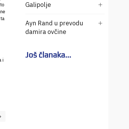
Galipolje
to
 ne
eta
Ayn Rand u prevodu
damira ovčine
Još članaka...
 i
članak: Četiri zlatne ptice