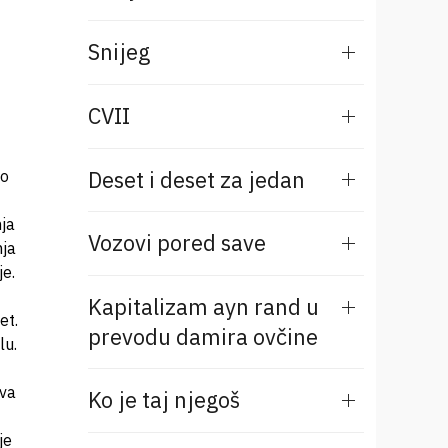
Snijeg
CVII
Deset i deset za jedan
to
nja
Vozovi pored save
nja
e.
Kapitalizam ayn rand u
et.
prevodu damira ovčine
lu.
ava
Ko je taj njegoš
je