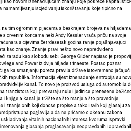
maciji kao novom iznenađujućem znanju koje pokreće kapitalistič
amamljivanju iscjeđivanju iskorištavanju koje tipično na
 na tim ogromnim pijacama s beskrajem brojeva na hiljadama
ge s crvenim koricama neki Andy Kessler vraća priču na svoje
ačunara s cijevima četrdesetak godina ranije pojašnjavajući
ijeta kao znanje. Znanje pravi nešto novo nepredviđeno
eći zaradu kao slobodu sebi. George Gilder napisao je propovi
owlege and Power iz dvije hiljade trinaeste. Postao poznat
 ga ka smanjenju poreza pravila države istovremeno jačajući
tičkih republika. Informacija vijest iznenađenje entropija su novo
predvidvljiv kanal. To novo je proizvod usluga od automobila d
ima tranzistora koji pretvaraju nule i jedinice prenesene bežičn
pa i knjige a kanal je tržište sa što manje a što pravednije
e i znanje onih koji donose propise a tako i svih koji glasaju za
 predpristupna poglavlja a da ne pričamo o okeanu zakona
usklađivanja vitalnih nacionalnih interesa kvoruma ispravki
a imenovanja glasanja preglasavanja neopravdanih i opravdani