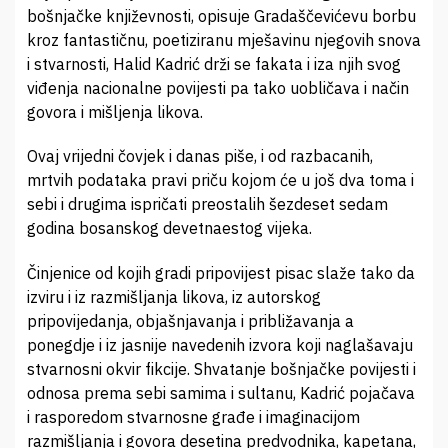
bošnjačke književnosti, opisuje Gradaščevićevu borbu
kroz fantastičnu, poetiziranu mješavinu njegovih snova
i stvarnosti, Halid Kadrić drži se fakata i iza njih svog
viđenja nacionalne povijesti pa tako uobličava i način
govora i mišljenja likova.
Ovaj vrijedni čovjek i danas piše, i od razbacanih,
mrtvih podataka pravi priču kojom će u još dva toma i
sebi i drugima ispričati preostalih šezdeset sedam
godina bosanskog devetnaestog vijeka.
Činjenice od kojih gradi pripovijest pisac slaže tako da
izviru i iz razmišljanja likova, iz autorskog
pripovijedanja, objašnjavanja i približavanja a
ponegdje i iz jasnije navedenih izvora koji naglašavaju
stvarnosni okvir fikcije. Shvatanje bošnjačke povijesti i
odnosa prema sebi samima i sultanu, Kadrić pojačava
i rasporedom stvarnosne građe i imaginacijom
razmišljanja i govora desetina predvodnika, kapetana,