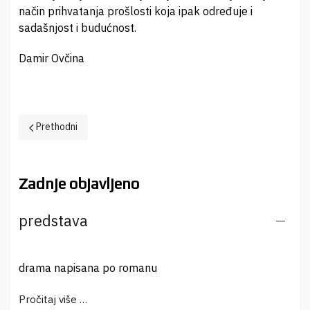
način prihvatanja prošlosti koja ipak određuje i
sadašnjost i budućnost.
Damir Ovčina
Prethodni članak: Sjeća li se Nedžad Ibrišimović svoje kuće u Žep
Prethodni
Zadnje objavljeno
predstava
drama napisana po romanu
Pročitaj više …