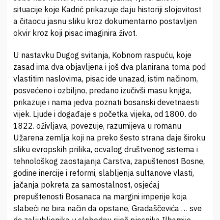
situacije koje Kadrić prikazuje daju historiji slojevitost
a čitaocu jasnu sliku kroz dokumentarno postavljen
okvir kroz koji pisac imaginira život.
U nastavku Dugog svitanja, Kobnom raspuću, koje
zasad ima dva objavljena i još dva planirana toma pod
vlastitim naslovima, pisac ide unazad, istim načinom,
posvećeno i ozbiljno, predano izučivši masu knjiga,
prikazuje i nama jedva poznati bosanski devetnaesti
vijek. Ljude i događaje s početka vijeka, od 1800. do
1822. oživljava, povezuje, razumijeva u romanu
Užarena zemlja koji na preko šesto strana daje široku
sliku evropskih prilika, ocvalog društvenog sistema i
tehnološkog zaostajanja Carstva, zapuštenost Bosne,
godine inercije i reformi, slabljenja sultanove vlasti,
jačanja pokreta za samostalnost, osjećaj
prepuštenosti Bosanaca na margini imperije koja
slabeći ne bira način da opstane, Gradaščevića … sve
do zaljubljenika u slobodnu riječ pjesnika Ilhamije