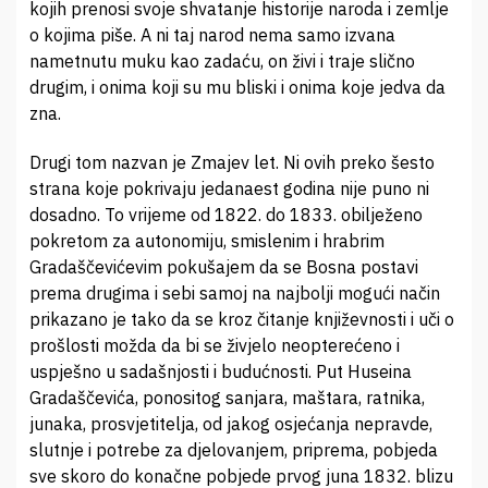
kojih prenosi svoje shvatanje historije naroda i zemlje
o kojima piše. A ni taj narod nema samo izvana
nametnutu muku kao zadaću, on živi i traje slično
drugim, i onima koji su mu bliski i onima koje jedva da
zna.
Drugi tom nazvan je Zmajev let. Ni ovih preko šesto
strana koje pokrivaju jedanaest godina nije puno ni
dosadno. To vrijeme od 1822. do 1833. obilježeno
pokretom za autonomiju, smislenim i hrabrim
Gradaščevićevim pokušajem da se Bosna postavi
prema drugima i sebi samoj na najbolji mogući način
prikazano je tako da se kroz čitanje književnosti i uči o
prošlosti možda da bi se živjelo neopterećeno i
uspješno u sadašnjosti i budućnosti. Put Huseina
Gradaščevića, ponositog sanjara, maštara, ratnika,
junaka, prosvjetitelja, od jakog osjećanja nepravde,
slutnje i potrebe za djelovanjem, priprema, pobjeda
sve skoro do konačne pobjede prvog juna 1832. blizu