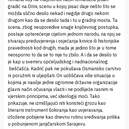
gradić na Drini, scenu u kojoj pisac daje nešto što se
možda slično desilo nekad i negdje drugo nekom
drugom kao da se desilo tada i tu u gradnji mosta. Ta
scena, zbog neuporedive snage književnog postupka,
postaje opterećenje cijelom jednom narodu, na njoj se
stvaraju preduvjerenja i osjećanja krivice ili historijske
pravednosti kod drugih, mada je jedino što je u tome
neosporno to da se to nije tu zbilo. A i da se desilo to
je kap u svemiru općeljudskog i nadnacionalnog
beščašća. Kadrić pak ne pokušava Osmansko carstvo
ni poružniti ni uljepšati. On uobličava više situacija u
kojima je nasilje jedne ogromne državne organizacije
glavni način očuvanja vlasti i ne podliježe rasnim ni
vjerskim principima, već ideologiji moći. Tako
prikazuje, ne izmišljajući niti koristeći grozu kao
literarni instrument šokiranja kao uvjeravanja,
izložene pobijene kao dnevnu rutinu sređivanja prilika
u pobunjenom janjičarskom Sarajevu.