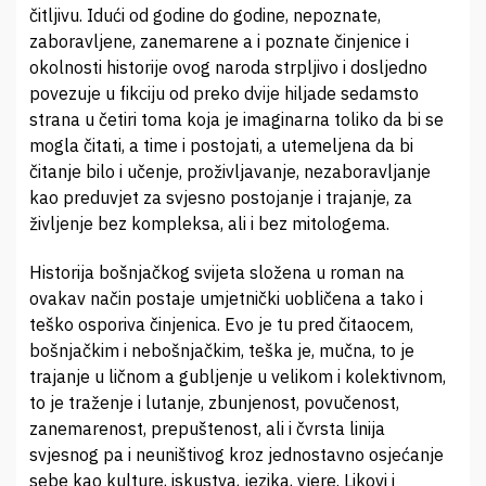
čitljivu. Idući od godine do godine, nepoznate,
zaboravljene, zanemarene a i poznate činjenice i
okolnosti historije ovog naroda strpljivo i dosljedno
povezuje u fikciju od preko dvije hiljade sedamsto
strana u četiri toma koja je imaginarna toliko da bi se
mogla čitati, a time i postojati, a utemeljena da bi
čitanje bilo i učenje, proživljavanje, nezaboravljanje
kao preduvjet za svjesno postojanje i trajanje, za
življenje bez kompleksa, ali i bez mitologema.
Historija bošnjačkog svijeta složena u roman na
ovakav način postaje umjetnički uobličena a tako i
teško osporiva činjenica. Evo je tu pred čitaocem,
bošnjačkim i nebošnjačkim, teška je, mučna, to je
trajanje u ličnom a gubljenje u velikom i kolektivnom,
to je traženje i lutanje, zbunjenost, povučenost,
zanemarenost, prepuštenost, ali i čvrsta linija
svjesnog pa i neuništivog kroz jednostavno osjećanje
sebe kao kulture, iskustva, jezika, vjere. Likovi i