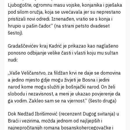
Ljubogošte, ogromnu masu vojske, konjanika i pješaka
pod silom oružja, koja se uvećavala jer su neprestano
pristizali novi odredi. Iznenađen, vratio se s konja i
hrupio u pašin čador.“ (na strani petsto dvadeset
šestoj).
Gradaščevićev kraj Kadrić je prikazao kao naglašeno
ponosno odbijanje velike časti i vlasti koju mu sultan
nudi:
„Vaše Veličanstvo, za fildžan krvi ne daje se domovina
a jedino mjesto gdje mogu živjeti je Bosna i jedini
narod kome mogu služiti je bošnjački narod. On želi
slobodu i nezavisnost, a meni je ukazao povjerenje da
ga vodim. Zakleo sam se na vjernost.“ (šesto druga)
Dok Nedžad Ibrišimović (recenzent Dugog svitanja) u
Braći i vezirima, možda jednom od najljepših i
najnepročitanijih romana bosanskohercegovačke i