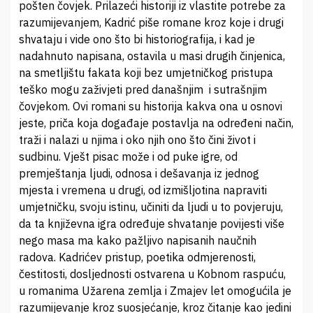
pošten čovjek. Prilazeći historiji iz vlastite potrebe za
razumijevanjem, Kadrić piše romane kroz koje i drugi
shvataju i vide ono što bi historiografija, i kad je
nadahnuto napisana, ostavila u masi drugih činjenica,
na smetljištu fakata koji bez umjetničkog pristupa
teško mogu zaživjeti pred današnjim i sutrašnjim
čovjekom. Ovi romani su historija kakva ona u osnovi
jeste, priča koja događaje postavlja na određeni način,
traži i nalazi u njima i oko njih ono što čini život i
sudbinu. Vješt pisac može i od puke igre, od
premještanja ljudi, odnosa i dešavanja iz jednog
mjesta i vremena u drugi, od izmišljotina napraviti
umjetničku, svoju istinu, učiniti da ljudi u to povjeruju,
da ta književna igra određuje shvatanje povijesti više
nego masa ma kako pažljivo napisanih naučnih
radova. Kadrićev pristup, poetika odmjerenosti,
čestitosti, dosljednosti ostvarena u Kobnom raspuću,
u romanima Užarena zemlja i Zmajev let omogućila je
razumijevanje kroz suosjećanje, kroz čitanje kao jedini