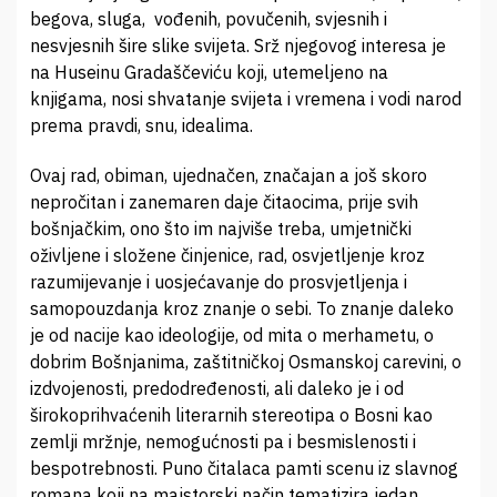
begova, sluga, vođenih, povučenih, svjesnih i
nesvjesnih šire slike svijeta. Srž njegovog interesa je
na Huseinu Gradaščeviću koji, utemeljeno na
knjigama, nosi shvatanje svijeta i vremena i vodi narod
prema pravdi, snu, idealima.
Ovaj rad, obiman, ujednačen, značajan a još skoro
nepročitan i zanemaren daje čitaocima, prije svih
bošnjačkim, ono što im najviše treba, umjetnički
oživljene i složene činjenice, rad, osvjetljenje kroz
razumijevanje i uosjećavanje do prosvjetljenja i
samopouzdanja kroz znanje o sebi. To znanje daleko
je od nacije kao ideologije, od mita o merhametu, o
dobrim Bošnjanima, zaštitničkoj Osmanskoj carevini, o
izdvojenosti, predodređenosti, ali daleko je i od
širokoprihvaćenih literarnih stereotipa o Bosni kao
zemlji mržnje, nemogućnosti pa i besmislenosti i
bespotrebnosti. Puno čitalaca pamti scenu iz slavnog
romana koji na majstorski način tematizira jedan