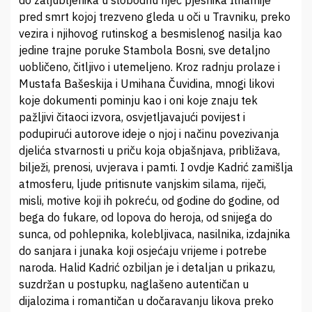
pred smrt kojoj trezveno gleda u oči u Travniku, preko
vezira i njihovog rutinskog a besmislenog nasilja kao
jedine trajne poruke Stambola Bosni, sve detaljno
uobličeno, čitljivo i utemeljeno. Kroz radnju prolaze i
Mustafa Bašeskija i Umihana Čuvidina, mnogi likovi
koje dokumenti pominju kao i oni koje znaju tek
pažljivi čitaoci izvora, osvjetljavajući povijest i
podupirući autorove ideje o njoj i načinu povezivanja
djelića stvarnosti u priču koja objašnjava, približava,
bilježi, prenosi, uvjerava i pamti. I ovdje Kadrić zamišlja
atmosferu, ljude pritisnute vanjskim silama, riječi,
misli, motive koji ih pokreću, od godine do godine, od
bega do fukare, od lopova do heroja, od snijega do
sunca, od pohlepnika, kolebljivaca, nasilnika, izdajnika
do sanjara i junaka koji osjećaju vrijeme i potrebe
naroda. Halid Kadrić ozbiljan je i detaljan u prikazu,
suzdržan u postupku, naglašeno autentičan u
dijalozima i romantičan u dočaravanju likova preko