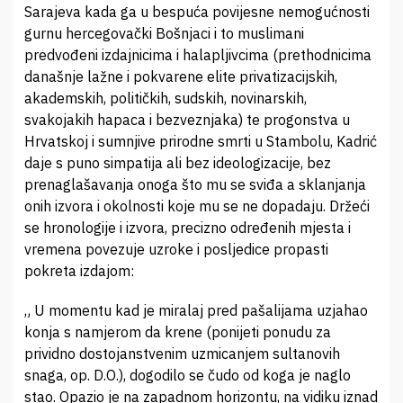
Sarajeva kada ga u bespuća povijesne nemogućnosti
gurnu hercegovački Bošnjaci i to muslimani
predvođeni izdajnicima i halapljivcima (prethodnicima
današnje lažne i pokvarene elite privatizacijskih,
akademskih, političkih, sudskih, novinarskih,
svakojakih hapaca i bezveznjaka) te progonstva u
Hrvatskoj i sumnjive prirodne smrti u Stambolu, Kadrić
daje s puno simpatija ali bez ideologizacije, bez
prenaglašavanja onoga što mu se sviđa a sklanjanja
onih izvora i okolnosti koje mu se ne dopadaju. Držeći
se hronologije i izvora, precizno određenih mjesta i
vremena povezuje uzroke i posljedice propasti
pokreta izdajom:
„ U momentu kad je miralaj pred pašalijama uzjahao
konja s namjerom da krene (ponijeti ponudu za
prividno dostojanstvenim uzmicanjem sultanovih
snaga, op. D.O.), dogodilo se čudo od koga je naglo
stao. Opazio je na zapadnom horizontu, na vidiku iznad