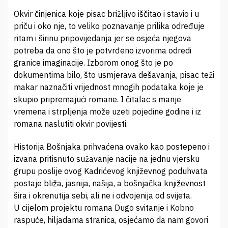
Okvir činjenica koje pisac brižljivo iščitao i stavio i u
priču i oko nje, to veliko poznavanje prilika određuje
ritam i širinu pripovijedanja jer se osjeća njegova
potreba da ono što je potvrđeno izvorima odredi
granice imaginacije. Izborom onog što je po
dokumentima bilo, što usmjerava dešavanja, pisac teži
makar naznačiti vrijednost mnogih podataka koje je
skupio pripremajući romane. I čitalac s manje
vremena i strpljenja može uzeti pojedine godine i iz
romana naslutiti okvir povijesti.
Historija Bošnjaka prihvaćena ovako kao postepeno i
izvana pritisnuto sužavanje nacije na jednu vjersku
grupu poslije ovog Kadrićevog književnog poduhvata
postaje bliža, jasnija, našija, a bošnjačka književnost
šira i okrenutija sebi, ali ne i odvojenija od svijeta.
U cijelom projektu romana Dugo svitanje i Kobno
raspuće, hiljadama stranica, osjećamo da nam govori