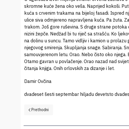
skromne kuće žena oko veša. Naprijed kokoši. Put 
kuća s crvenim trakama na bijeloj fasadi. Ispred 
ulice siva odmjereno napravljena kuća. Pa žuta. 
trakom. Još gore ruševina. S druge strane potoka oš
nizini žepče. Nedžad bi tu riječ sa strašću. Ko ljek
na dolinu u suncu. Tamo vidljiv i kamion u prola
njegovog smirenja. Skupljanja snage. Sabiranja. S
samouvjerenom letu. Orao. Nebo čisto oko njega. B
Otamo gavran u povlačenje. Orao nazad nad svijet. 
čitanja knjiga. Onih orlovskih za dizanje i let.
Damir Ovčina
dvadeset šesti septembar hiljadu devetsto dvade
Prethodni članak: Zlato
Prethodni