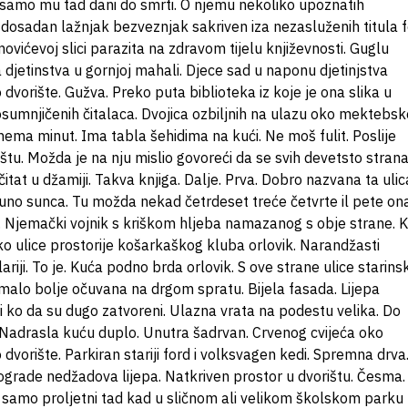
 A samo mu tad dani do smrti. O njemu nekoliko upoznatih
dosadan lažnjak bezveznjak sakriven iza nezasluženih titula f
movićevoj slici parazita na zdravom tijelu književnosti. Guglu
etinstva u gornjoj mahali. Djece sad u naponu djetinjstva
 dvorište. Gužva. Preko puta biblioteka iz koje je ona slika u
 osumnjičenih čitalaca. Dvojica ozbiljnih na ulazu oko mektebs
ema minut. Ima tabla šehidima na kući. Ne moš fulit. Poslije
rištu. Možda je na nju mislio govoreći da se svih devetsto stran
t u džamiji. Takva knjiga. Dalje. Prva. Dobro nazvana ta ulic
o sunca. Tu možda nekad četrdeset treće četvrte il pete on
. Njemački vojnik s kriškom hljeba namazanog s obje strane. 
eko ulice prostorije košarkaškog kluba orlovik. Narandžasti
riji. To je. Kuća podno brda orlovik. S ove strane ulice starins
i malo bolje očuvana na drgom spratu. Bijela fasada. Lijepa
i ko da su dugo zatvoreni. Ulazna vrata na podestu velika. Do
a. Nadrasla kuću duplo. Unutra šadrvan. Crvenog cvijeća oko
vorište. Parkiran stariji ford i volksvagen kedi. Spremna drva
 ograde nedžadova lijepa. Natkriven prostor u dvorištu. Česma.
n samo proljetni tad kad u sličnom ali velikom školskom parku