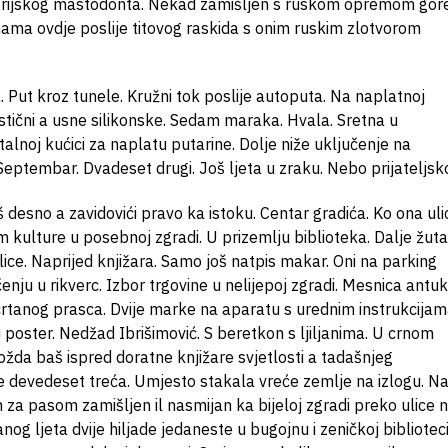
ustrijskog mastodonta. Nekad zamišljen s ruskom opremom gor
ama ovdje poslije titovog raskida s onim ruskim zlotvorom
. Put kroz tunele. Kružni tok poslije autoputa. Na naplatnoj
stični a usne silikonske. Sedam maraka. Hvala. Sretna u
lnoj kućici za naplatu putarine. Dolje niže uključenje na
eptembar. Dvadeset drugi. Još ljeta u zraku. Nebo prijateljsk
desno a zavidovići pravo ka istoku. Centar gradića. Ko ona uli
 kulture u posebnoj zgradi. U prizemlju biblioteka. Dalje žuta
lice. Naprijed knjižara. Samo još natpis makar. Oni na parking
čenju u rikverc. Izbor trgovine u nelijepoj zgradi. Mesnica antuki
rtanog prasca. Dvije marke na aparatu s urednim instrukcijam
poster. Nedžad Ibrišimović. S beretkon s ljiljanima. U crnom
žda baš ispred doratne knjižare svjetlosti a tadašnjeg
e devedeset treća. Umjesto stakala vreće zemlje na izlogu. N
em za pasom zamišljen il nasmijan ka bijeloj zgradi preko ulice 
anog ljeta dvije hiljade jedaneste u bugojnu i zeničkoj bibliotec