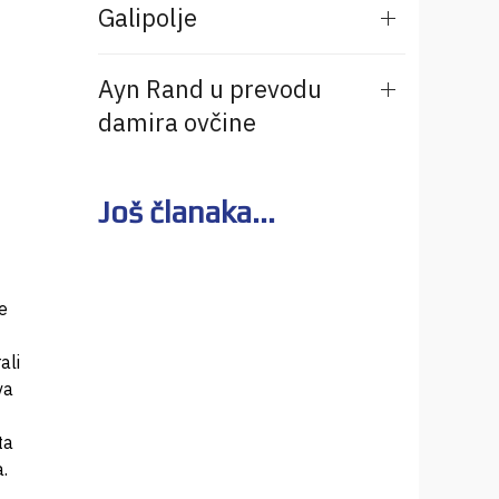
Galipolje
Ayn Rand u prevodu
damira ovčine
Još članaka...
e
ali
va
ta
.