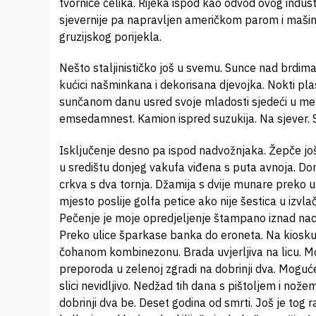
tvornice čelika. Rijeka ispod kao odvod ovog ind
sjevernije pa napravljen američkom parom i mašin
gruzijskog porijekla.
Nešto staljinističko još u svemu. Sunce nad brdima
kućici našminkana i dekorisana djevojka. Nokti pla
sunčanom danu usred svoje mladosti sjedeći u meta
emsedamnest. Kamion ispred suzukija. Na sjever. S
Isključenje desno pa ispod nadvožnjaka. Žepče još 
u središtu donjeg vakufa viđena s puta avnoja. Dom
crkva s dva tornja. Džamija s dvije munare preko u
mjesto poslije golfa petice ako nije šestica u izvla
Pečenje je moje opredjeljenje štampano iznad nac
Preko ulice šparkase banka do eroneta. Na kiosku 
čohanom kombinezonu. Brada uvjerljiva na licu. Mo
preporoda u zelenoj zgradi na dobrinji dva. Moguć
slici nevidljivo. Nedžad tih dana s pištoljem i nož
dobrinji dva be. Deset godina od smrti. Još je tog r