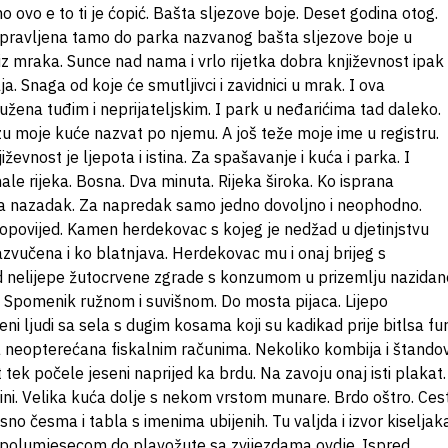
 ovo e to ti je ćopić. Bašta sljezove boje. Deset godina otog.
apravljena tamo do parka nazvanog bašta sljezove boje u
d iz mraka. Sunce nad nama i vrlo rijetka dobra književnost ipak
olja. Snaga od koje će smutljivci i zavidnici u mrak. I ova
ena tuđim i neprijateljskim. I park u neđarićima tad daleko.
izu moje kuće nazvat po njemu. A još teže moje ime u registru.
evnost je ljepota i istina. Za spašavanje i kuća i parka. I
ale rijeka. Bosna. Dva minuta. Rijeka široka. Ko isprana
za nazadak. Za napredak samo jedno dovoljno i neophodno.
propovijed. Kamen herdekovac s kojeg je nedžad u djetinjstvu
zvučena i ko blatnjava. Herdekovac mu i onaj brijeg s
d nelijepe žutocrvene zgrade s konzumom u prizemlju nazidan
Spomenik ružnom i suvišnom. Do mosta pijaca. Lijepo
 ljudi sa sela s dugim kosama koji su kadikad prije bitlsa fur
 neopterećana fiskalnim računima. Nekoliko kombija i štando
tek počele jeseni naprijed ka brdu. Na zavoju onaj isti plakat.
ini. Velika kuća dolje s nekom vrstom munare. Brdo oštro. Ces
o česma i tabla s imenima ubijenih. Tu valjda i izvor kiseljaka
s polumjesecom do plavožute sa zvijezdama ovdje. Ispred