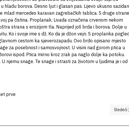
u hladu borova. Desno ljut i glasan pas. Lijevo ukusno sazida
nje mlad mercedes karavan zagrebačkih tablica. S druge stran
Zavoj pa čistina. Proplanak. Livada označena crvenom nekom
tra strana s erozijom tla. Naprijed još brda i borova. Dolje u
ovitu. Ko i svoje ime s dž. Ko da je džon vejn. S proplanka pogle
zu glavnom cestom ka sjeverozapadu. Ovo brdo opisano mjesto
nage za posebnost i samosvojnost. U visini nad gorom ptica u
orovi ispod. Ptica mirno kroz zrak pa naglo dolje ka potoku.
U njemu snage. Te snage i strasti za životom u ljudima je i od
set prve
Sledeći 
Sledeći