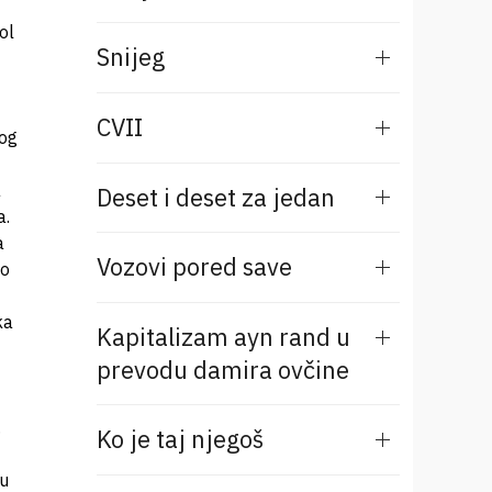
ol
Snijeg
CVII
kog
a
Deset i deset za jedan
a.
a
Vozovi pored save
Ko
ka
Kapitalizam ayn rand u
prevodu damira ovčine
.
Ko je taj njegoš
 u