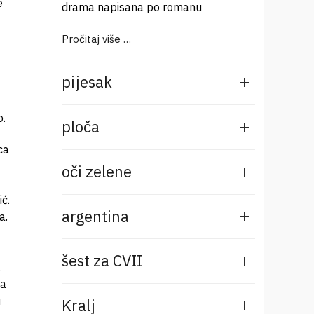
e
drama napisana po romanu
Pročitaj više …
pijesak
o.
ploča
ca
oči zelene
ć.
argentina
a.
šest za CVII
a
na
i
Kralj