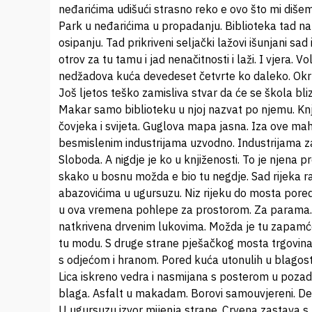
neđarićima udišući strasno reko e ovo što mi dišemo
Park u neđarićima u propadanju. Biblioteka tad n
osipanju. Tad prikriveni seljački lažovi išunjani sa
otrov za tu tamu i jad nenačitnosti i laži. I vjera. V
nedžadova kuća devedeset četvrte ko daleko. Okruž
Još ljetos teško zamisliva stvar da će se škola bl
Makar samo biblioteku u njoj nazvat po njemu. Knjiž
čovjeka i svijeta. Guglova mapa jasna. Iza ove mah
besmislenim industrijama uzvodno. Industrijama 
Sloboda. A nigdje je ko u knjiženosti. To je njena 
skako u bosnu možda e bio tu negdje. Sad rijeka ra
abazovićima u ugursuzu. Niz rijeku do mosta pore
u ova vremena pohlepe za prostorom. Za parama. 
natkrivena drvenim lukovima. Možda je tu zapamćeni
tu modu. S druge strane pješačkog mosta trgovina
s odjećom i hranom. Pored kuća utonulih u blagost 
Lica iskreno vedra i nasmijana s posterom u pozad
blaga. Asfalt u makadam. Borovi samouvjereni. Desn
U ugursuzu izvor mijenja strane. Crvena zastava 