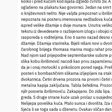
kolko i pred kućom kod ilijaša izgledo čvrsto živ.
oglašeno na plakatu kao govornici. Jedan na smrt 
o književnosti nešto. Nije valjda prepoznat u ibriši
nepoznata na posteru imenovana nedžadova kuća dj
ispred velike džamije s dvije munare. Unutra veliko
tekstu iz devedesete o razbijenom izlogu i obojici
rasporeda s roditeljima. Eno ti samo nazad desno n
džamije. Džamija starinska. Bijeli nišani novi u dvo
čarobnog brijega thomasa manna mogu rahat pročita
Nad njom sad prijepodne septembarske subote pun
slika kobu ibrišimović nacodi kao prvu zapamćenu
da je i onaj motocikl s prikolicom pored njega. Pr
posteri s bombastičnim slikama izljepljeni na stakla
dvokatnica. Četiri drvena prozora na prvom i četir
metalna kapija zaključana. Tabla šehidima. Prozor
njih posveta ibrišimoviću. Zakapijano. Do zida lip
greda. S druge strane kuće uzak prolaz u susjedno d
Nelijepa povelika kuća. Malo sunca i dvorišta. Iza
Sjeća li se toga sada u dženetu. Ovakav sličan da