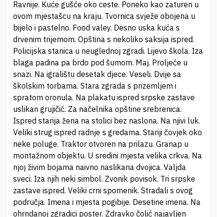
Ravnije. Kuće gušće oko ceste. Poneko kao zaturen u
ovom mjestašcu na kraju. Tvornica svježe obojena u
bijelo i pastelno. Food valey. Desno uska kuća s
drvenim trijemom. Opština s nekoliko saksija ispred.
Policijska stanica u neuglednoj zgradi. Lijevo škola. Iza
blaga padina pa brdo pod šumom. Maj. Proljeće u
snazi. Na igralištu desetak djece. Veseli. Dvije sa
školskim torbama. Stara zgrada s prizemljem i
spratom oronula. Na plakatu ispred srpske zastave
uslikan grujičić. Za načelnika opštine srebrenica.
Ispred starija žena na stolici bez naslona. Na njivi luk.
Veliki strug ispred radnje s gredama. Stariji čovjek oko
neke poluge. Traktor otvoren na prilazu. Granap u
montažnom objektu. U sredini mjesta velika crkva. Na
njoj živim bojama naivno naslikana dvojica. Valjda
sveci. Iza njih neki simbol. Zvonik povisok. Tri srpske
zastave ispred. Veliki crni spomenik. Stradali s ovog
područja. Imena i mjesta pogibije. Desetine imena. Na
ohrndanoj zgradici poster. Zdravko čolić najavljen