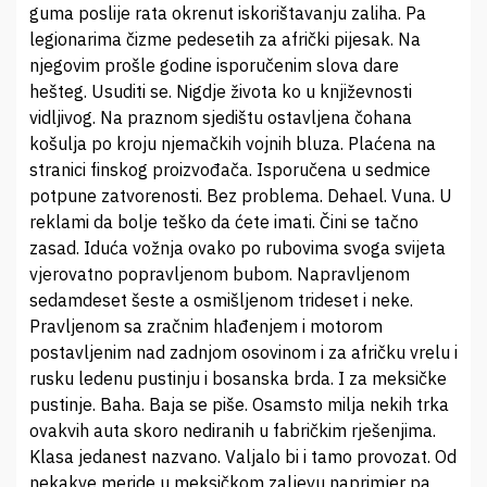
guma poslije rata okrenut iskorištavanju zaliha. Pa
legionarima čizme pedesetih za afrički pijesak. Na
njegovim prošle godine isporučenim slova dare
hešteg. Usuditi se. Nigdje života ko u književnosti
vidljivog. Na praznom sjedištu ostavljena čohana
košulja po kroju njemačkih vojnih bluza. Plaćena na
stranici finskog proizvođača. Isporučena u sedmice
potpune zatvorenosti. Bez problema. Dehael. Vuna. U
reklami da bolje teško da ćete imati. Čini se tačno
zasad. Iduća vožnja ovako po rubovima svoga svijeta
vjerovatno popravljenom bubom. Napravljenom
sedamdeset šeste a osmišljenom trideset i neke.
Pravljenom sa zračnim hlađenjem i motorom
postavljenim nad zadnjom osovinom i za afričku vrelu i
rusku ledenu pustinju i bosanska brda. I za meksičke
pustinje. Baha. Baja se piše. Osamsto milja nekih trka
ovakvih auta skoro nediranih u fabričkim rješenjima.
Klasa jedanest nazvano. Valjalo bi i tamo provozat. Od
nekakve meride u meksičkom zaljevu naprimjer pa