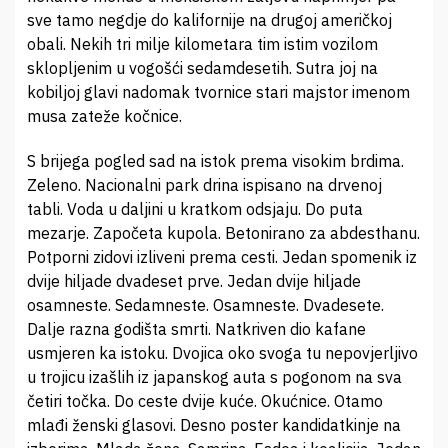
sve tamo negdje do kalifornije na drugoj američkoj
obali. Nekih tri milje kilometara tim istim vozilom
sklopljenim u vogošći sedamdesetih. Sutra joj na
kobiljoj glavi nadomak tvornice stari majstor imenom
musa zateže kočnice.
S brijega pogled sad na istok prema visokim brdima.
Zeleno. Nacionalni park drina ispisano na drvenoj
tabli. Voda u daljini u kratkom odsjaju. Do puta
mezarje. Započeta kupola. Betonirano za abdesthanu.
Potporni zidovi izliveni prema cesti. Jedan spomenik iz
dvije hiljade dvadeset prve. Jedan dvije hiljade
osamneste. Sedamneste. Osamneste. Dvadesete.
Dalje razna godišta smrti. Natkriven dio kafane
usmjeren ka istoku. Dvojica oko svoga tu nepovjerljivo
u trojicu izašlih iz japanskog auta s pogonom na sva
četiri točka. Do ceste dvije kuće. Okućnice. Otamo
mlađi ženski glasovi. Desno poster kandidatkinje na