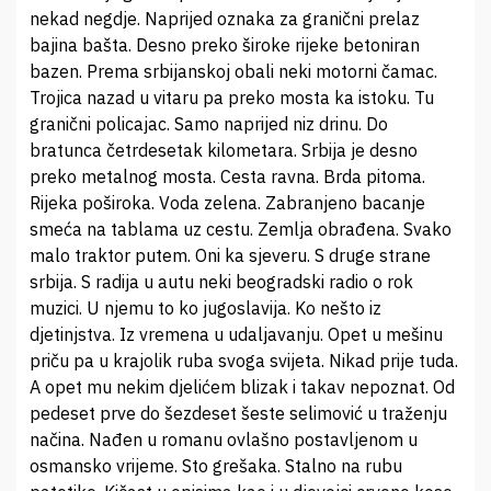
nekad negdje. Naprijed oznaka za granični prelaz
bajina bašta. Desno preko široke rijeke betoniran
bazen. Prema srbijanskoj obali neki motorni čamac.
Trojica nazad u vitaru pa preko mosta ka istoku. Tu
granični policajac. Samo naprijed niz drinu. Do
bratunca četrdesetak kilometara. Srbija je desno
preko metalnog mosta. Cesta ravna. Brda pitoma.
Rijeka poširoka. Voda zelena. Zabranjeno bacanje
smeća na tablama uz cestu. Zemlja obrađena. Svako
malo traktor putem. Oni ka sjeveru. S druge strane
srbija. S radija u autu neki beogradski radio o rok
muzici. U njemu to ko jugoslavija. Ko nešto iz
djetinjstva. Iz vremena u udaljavanju. Opet u mešinu
priču pa u krajolik ruba svoga svijeta. Nikad prije tuda.
A opet mu nekim djelićem blizak i takav nepoznat. Od
pedeset prve do šezdeset šeste selimović u traženju
načina. Nađen u romanu ovlašno postavljenom u
osmansko vrijeme. Sto grešaka. Stalno na rubu