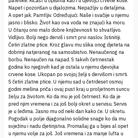
patetike. Kičast u opisima kao i u djevojci crvene kose.
Napet i pozorišan u dijalozima. Nepažljiv u detaljima.
A opet jak. Pamtljiv. Određujući. Naše i svačije u njemu
jasno i blisko. Život kao ova voda ne znajući ka moru.
U čitanju ono malo dobre književnosti to shvatljivo.
Vidljivo. Bolji nego derviš i smrt prvi naslov. Istinitiji.
Četiri zlatne ptice. Kroz glavu mu slika onog djeteta na
dobrinji natjeranog na samoubistvo. Nenaučenog na
borbu. Nenaučen na napad. S takvih četrnestak
godina ko njegovih kad je ostala u njemu djevojka
crvene kose. Ukopan po svojoj želji s dervišom i smrti.
S četiri zlatne ptice. U njemu sad u četrdeset osmoj
godini mešina priča i ovaj pust kraj u proljetnom suncu
želju za životom. Ko da mu je još četrnest. Ko da je
pred njim vremena i za još bolji okret u servisu. Servis
je u leđima. Jasno mu od neki dan kako će. U okretu.
Pogodak u polje dijagonalno solidne snage ko da mu
svježinu i nadu djetinjstva. Promašaj ga u bijes al opet
u njemu volje za još. Još vremena i za manje lufta u