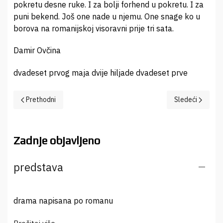
pokretu desne ruke. I za bolji forhend u pokretu. I za
puni bekend. Još one nade u njemu. One snage ko u
borova na romanijskoj visoravni prije tri sata.
Damir Ovčina
dvadeset prvog maja dvije hiljade dvadeset prve
Prethodni članak: Buka i vijest
Sledeći članak:
Prethodni
Sledeći
Zadnje objavljeno
predstava
drama napisana po romanu