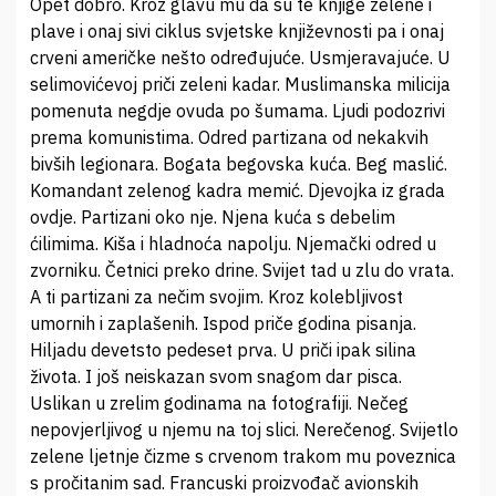
Opet dobro. Kroz glavu mu da su te knjige zelene i
plave i onaj sivi ciklus svjetske književnosti pa i onaj
crveni američke nešto određujuće. Usmjeravajuće. U
selimovićevoj priči zeleni kadar. Muslimanska milicija
pomenuta negdje ovuda po šumama. Ljudi podozrivi
prema komunistima. Odred partizana od nekakvih
bivših legionara. Bogata begovska kuća. Beg maslić.
Komandant zelenog kadra memić. Djevojka iz grada
ovdje. Partizani oko nje. Njena kuća s debelim
ćilimima. Kiša i hladnoća napolju. Njemački odred u
zvorniku. Četnici preko drine. Svijet tad u zlu do vrata.
A ti partizani za nečim svojim. Kroz kolebljivost
umornih i zaplašenih. Ispod priče godina pisanja.
Hiljadu devetsto pedeset prva. U priči ipak silina
života. I još neiskazan svom snagom dar pisca.
Uslikan u zrelim godinama na fotografiji. Nečeg
nepovjerljivog u njemu na toj slici. Nerečenog. Svijetlo
zelene ljetnje čizme s crvenom trakom mu poveznica
s pročitanim sad. Francuski proizvođač avionskih