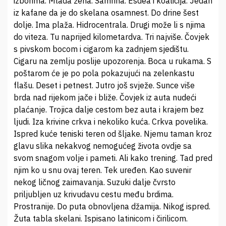
izborima. Mlada žena. Samrina. Esdea i koalicija. Jedan
iz kafane da je do skelana osamnest. Do drine šest
dolje. Ima plaža. Hidrocentrala. Drugi može li s njima
do viteza. Tu naprijed kilometardva. Tri najviše. Čovjek
s pivskom bocom i cigarom ka zadnjem sjedištu.
Cigaru na zemlju poslije upozorenja. Boca u rukama. S
poštarom će je po pola pokazujući na zelenkastu
flašu. Deset i petnest. Jutro još svježe. Sunce više
brda nad rijekom jače i bliže. Čovjek iz auta nudeći
plaćanje. Trojica dalje cestom bez auta i krajem bez
ljudi. Iza krivine crkva i nekoliko kuća. Crkva povelika.
Ispred kuće teniski teren od šljake. Njemu taman kroz
glavu slika nekakvog nemogućeg života ovdje sa
svom snagom volje i pameti. Ali kako trening. Tad pred
njim ko u snu ovaj teren. Tek uređen. Kao suvenir
nekog ličnog zaimavanja. Suzuki dalje čvrsto
priljubljen uz krivudavu cestu među brdima.
Prostranije. Do puta obnovljena džamija. Nikog ispred.
Žuta tabla skelani. Ispisano latinicom i čirilicom.