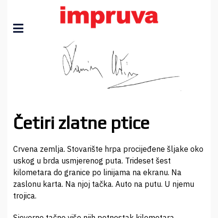
Četiri zlatne ptice
Crvena zemlja. Stovarište hrpa procijeđene šljake oko
uskog u brda usmjerenog puta. Trideset šest
kilometara do granice po linijama na ekranu. Na
zaslonu karta. Na njoj tačka. Auto na putu. U njemu
trojica.
Sjeverno tačno više njih petnestak kilometara