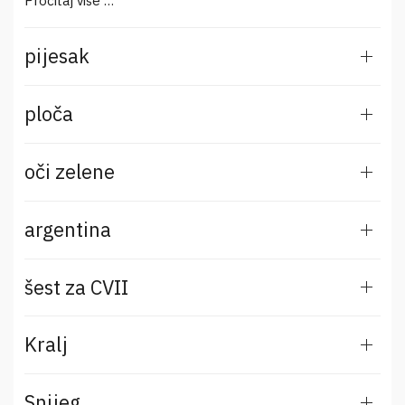
Pročitaj više …
pijesak
ploča
oči zelene
argentina
šest za CVII
Kralj
Snijeg