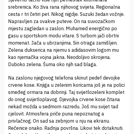
srebrenica. Ko živa rana njihovog svijeta. Regionalna
cesta r tri četiri pet. Nikog nigdje. Suzuki žedan vožnje.
Napravljen za ovakve puteve. On na suvozačkom
mjestu zagledan u zaslon. Muhamed energično po
gasu u sportskom modu vitare. S turbom jači obrtni
momenat. Jača u ubrzanjima. Sin otraga zamišljen.
Zelena dukserica na njemu s adidasovim logom mu
kao njemačka vojna jakna. Neodoljivo skrojena.
Duboko zelena. Šuma oko njih sad blaga.
Na zaslonu njegovog telefona skinut pedef devojke
crvene kose. Knjiga u zelenim koricama još je na polici
smeđeg ormara na dobrinji. Taj svijetlozeleni komplet
do onog svijetloplavog. Djevojka crvene kose čitana
nekad možda u sedmom razredu. Još mu svijet tad
cjelovit. Atmosfera priče puna nepoznatog a
privlačnog. On sad sa zebnjom u nju na ekranu.
Rečenice onako. Radnja površna. Likovi tek dotaknuti.