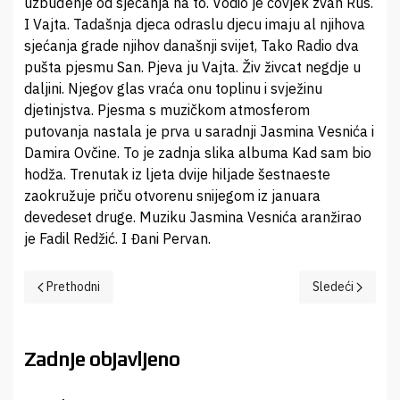
uzbuđenje od sjećanja na to. Vodio je čovjek zvan Rus.
I Vajta. Tadašnja djeca odraslu djecu imaju al njihova
sjećanja grade njihov današnji svijet, Tako Radio dva
pušta pjesmu San. Pjeva ju Vajta. Živ živcat negdje u
daljini. Njegov glas vraća onu toplinu i svježinu
djetinjstva. Pjesma s muzičkom atmosferom
putovanja nastala je prva u saradnji Jasmina Vesnića i
Damira Ovčine. To je zadnja slika albuma Kad sam bio
hodža. Trenutak iz ljeta dvije hiljade šestnaeste
zaokružuje priču otvorenu snijegom iz januara
devedeset druge. Muziku Jasmina Vesnića aranžirao
je Fadil Redžić. I Đani Pervan.
Prethodni članak: Četiri zlatne ptice
Sledeći članak:
Prethodni
Sledeći
Zadnje objavljeno