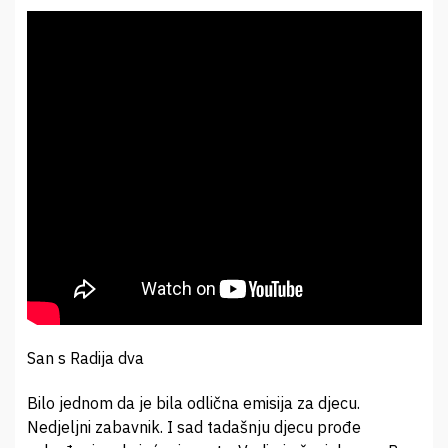
San s Radija dva
Bilo jednom da je bila odlična emisija za djecu.
Nedjeljni zabavnik. I sad tadašnju djecu prođe