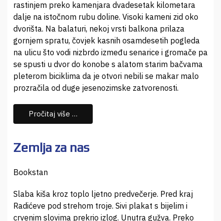
rastinjem preko kamenjara dvadesetak kilometara
dalje na istočnom rubu doline. Visoki kameni zid oko
dvorišta. Na balaturi, nekoj vrsti balkona prilaza
gornjem spratu, čovjek kasnih osamdesetih pogleda
na ulicu što vodi nizbrdo između senarice i gromače pa
se spusti u dvor do konobe s alatom starim bačvama
pleterom biciklima da je otvori nebili se makar malo
prozračila od duge jesenozimske zatvorenosti.
Pročitaj više …
Zemlja za nas
Bookstan
Slaba kiša kroz toplo ljetno predvečerje. Pred kraj
Radićeve pod strehom troje. Sivi plakat s bijelim i
crvenim slovima prekrio izlog. Unutra gužva. Preko