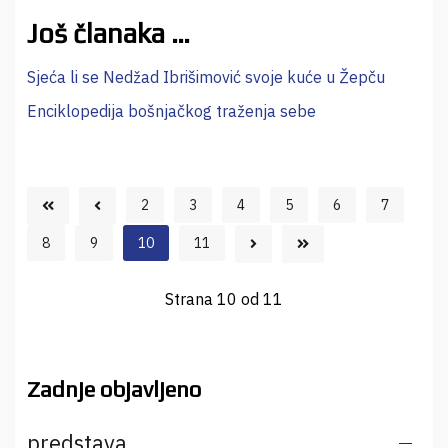
Još članaka …
Sjeća li se Nedžad Ibrišimović svoje kuće u Žepču
Enciklopedija bošnjačkog traženja sebe
2
3
4
5
6
7
8
9
10
11
Strana 10 od 11
Zadnje objavljeno
predstava