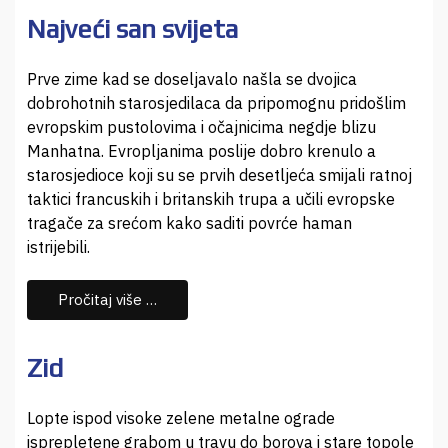
Najveći san svijeta
Prve zime kad se doseljavalo našla se dvojica
dobrohotnih starosjedilaca da pripomognu pridošlim
evropskim pustolovima i očajnicima negdje blizu
Manhatna. Evropljanima poslije dobro krenulo a
starosjedioce koji su se prvih desetljeća smijali ratnoj
taktici francuskih i britanskih trupa a učili evropske
tragače za srećom kako saditi povrće haman
istrijebili.
Pročitaj više …
Zid
Lopte ispod visoke zelene metalne ograde
isprepletene grabom u travu do borova i stare topole