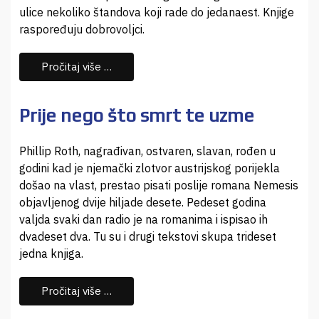
ulice nekoliko štandova koji rade do jedanaest. Knjige
raspoređuju dobrovoljci.
Pročitaj više …
Prije nego što smrt te uzme
Phillip Roth, nagrađivan, ostvaren, slavan, rođen u
godini kad je njemački zlotvor austrijskog porijekla
došao na vlast, prestao pisati poslije romana Nemesis
objavljenog dvije hiljade desete. Pedeset godina
valjda svaki dan radio je na romanima i ispisao ih
dvadeset dva. Tu su i drugi tekstovi skupa trideset
jedna knjiga.
Pročitaj više …